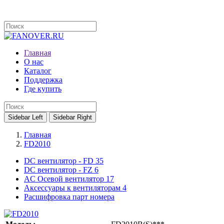
Главная
О нас
Каталог
Поддержка
Где купить
Sidebar Left
Sidebar Right
Главная
FD2010
DC вентилятор - FD
35
DC вентилятор - FZ
6
AC Осевой вентилятор
17
Аксессуары к вентиляторам
4
Расшифровка парт номера