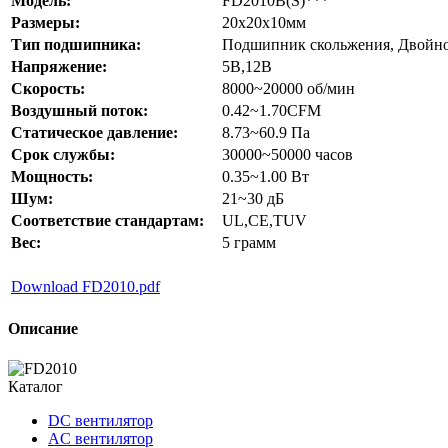
Модель:
FD2010B(S)***
Размеры:
20x20x10мм
Тип подшипника:
Подшипник скольжения, Двойн
Напряжение:
5В,12В
Скорость:
8000~20000 об/мин
Воздушный поток:
0.42~1.70CFM
Статическое давление:
8.73~60.9 Па
Срок службы:
30000~50000 часов
Мощность:
0.35~1.00 Вт
Шум:
21~30 дБ
Соответствие стандартам:
UL,CE,TUV
Вес:
5 грамм
Download FD2010.pdf
Описание
Каталог
DC вентилятор
AC вентилятор