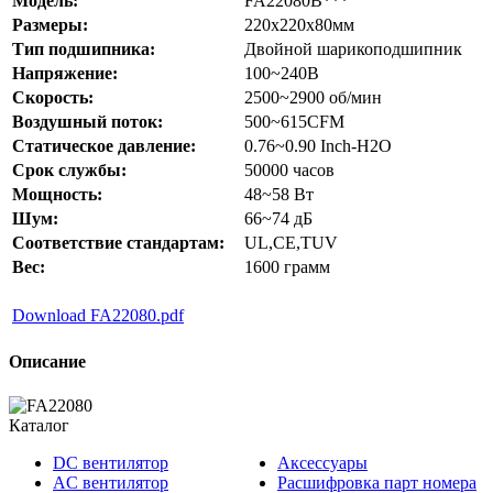
Модель:
FA22080B***
Размеры:
220x220x80мм
Тип подшипника:
Двойной шарикоподшипник
Напряжение:
100~240В
Скорость:
2500~2900 об/мин
Воздушный поток:
500~615CFM
Статическое давление:
0.76~0.90 Inch-H2O
Срок службы:
50000 часов
Мощность:
48~58 Вт
Шум:
66~74 дБ
Соответствие стандартам:
UL,CE,TUV
Вес:
1600 грамм
Download FA22080.pdf
Описание
Каталог
DC вентилятор
Аксессуары
AC вентилятор
Расшифровка парт номера