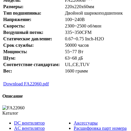
Модель:
FA22060B***
Размеры:
220x220x60мм
Тип подшипника:
Двойной шарикоподшипник
Напряжение:
100~240В
Скорость:
2300~2500 об/мин
Воздушный поток:
335~350CFM
Статическое давление:
0.67~0.75 Inch-H2O
Срок службы:
50000 часов
Мощность:
55~77 Вт
Шум:
63~68 дБ
Соответствие стандартам:
UL,CE,TUV
Вес:
1600 грамм
Download FA22060.pdf
Описание
Каталог
DC вентилятор
Аксессуары
AC вентилятор
Расшифровка парт номера